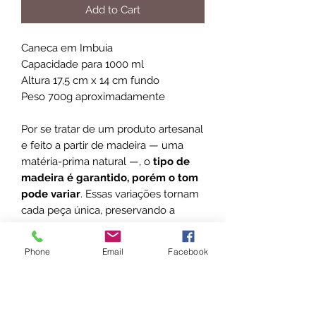
Add to Cart
Caneca em Imbuia
Capacidade para 1000 ml
Altura 17,5 cm x 14 cm fundo
Peso 700g aproximadamente
Por se tratar de um produto artesanal
e feito a partir de madeira — uma
matéria-prima natural —, o
tipo de
madeira é garantido, porém o tom
pode variar
. Essas variações tornam
cada peça única, preservando a
beleza e a autenticidade do material
natural.
Phone
Email
Facebook
Foto de referência.
Caneca resinada para o uso de
bebidas frias.