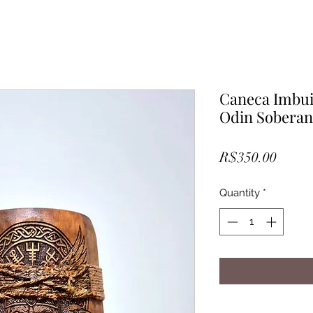
Caneca Imbui
Odin Sobera
Price
R$350.00
Quantity
*