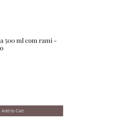
a 500 ml com rami -
no
Add to Cart