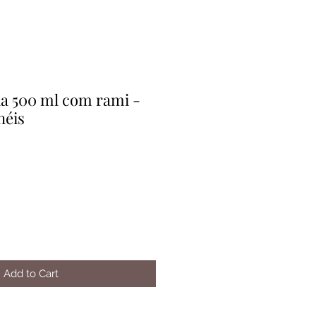
a 500 ml com rami -
néis
Add to Cart