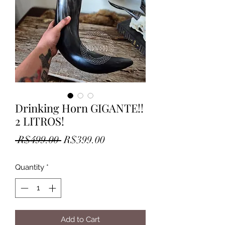
Drinking Horn GIGANTE!!
2 LITROS!
Regular
Sale
 R$499.00 
R$399.00
Price
Price
Quantity
*
Add to Cart