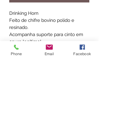
Drinking Horn
Feito de chifre bovino polido e
resinado.
Acompanha suporte para cinto em
couro legítimo!
Phone
Email
Facebook
Produto artesanal!
Capacidade para 2000 ml
Aproximadamente 30 cm de
comprimento
contato.rudwood@gmail.com
42999141104